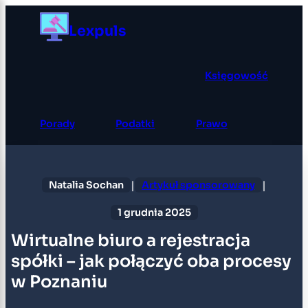
Przejdź
Lexpuls
do
treści
Księgowość
Porady
Podatki
Prawo
|
|
Natalia Sochan
Artykuł sponsorowany
1 grudnia 2025
Wirtualne biuro a rejestracja
spółki – jak połączyć oba procesy
w Poznaniu