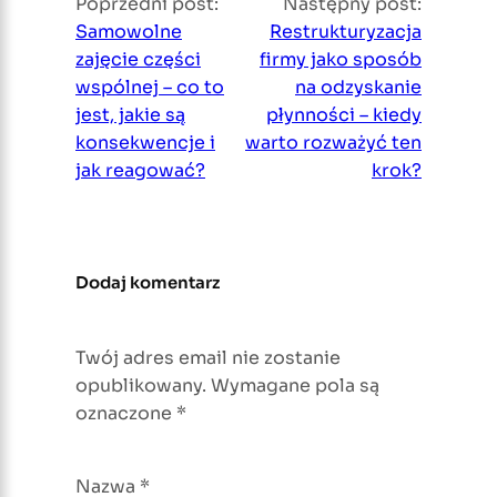
Poprzedni post:
Następny post:
Samowolne
Restrukturyzacja
zajęcie części
firmy jako sposób
wspólnej – co to
na odzyskanie
jest, jakie są
płynności – kiedy
konsekwencje i
warto rozważyć ten
jak reagować?
krok?
Dodaj komentarz
Twój adres email nie zostanie
opublikowany.
Wymagane pola są
oznaczone
*
Nazwa
*