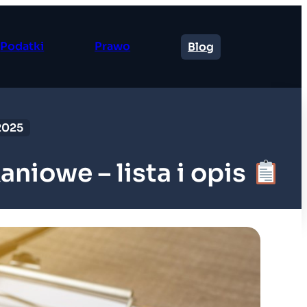
Podatki
Prawo
Blog
2025
iowe – lista i opis