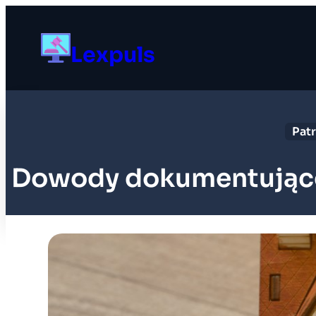
Przejdź
do
Lexpuls
treści
Pat
Dowody dokumentujące w