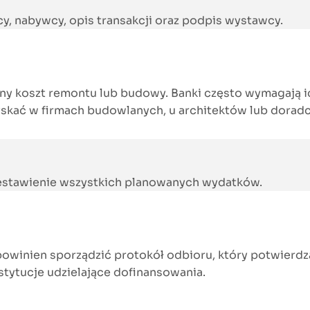
, nabywcy, opis transakcji oraz podpis wystawcy.
y koszt remontu lub budowy. Banki często wymagają ic
zyskać w firmach budowlanych, u architektów lub dorad
zestawienie wszystkich planowanych wydatków.
winien sporządzić protokół odbioru, który potwierdza
tytucje udzielające dofinansowania.