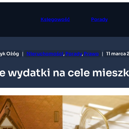
Księgowość
Porady
ryk Ożóg
|
Nieruchomości
, 
Porady
, 
Prawo
|
11 marca 
ydatki na cele mieszkan