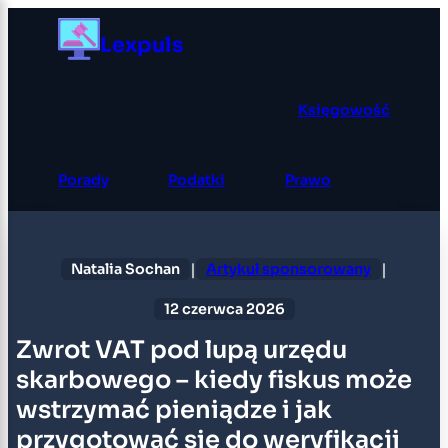
Przejdź
Lexpuls
do
treści
Księgowość
Porady
Podatki
Prawo
|
|
Natalia Sochan
Artykuł sponsorowany
12 czerwca 2026
Zwrot VAT pod lupą urzędu
skarbowego – kiedy fiskus może
wstrzymać pieniądze i jak
przygotować się do weryfikacji