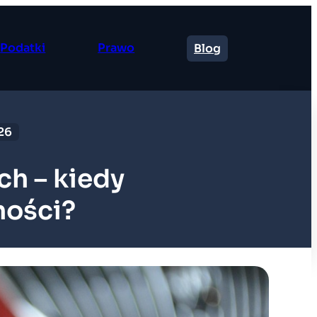
Podatki
Prawo
Blog
26
h – kiedy
ności?