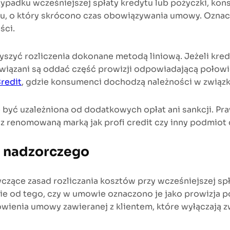
ypadku wcześniejszej spłaty kredytu lub pożyczki, ko
su, o który skrócono czas obowiązywania umowy. Oznac
ści.
zyć rozliczenia dokonane metodą liniową. Jeżeli kredyt
iązani są oddać część prowizji odpowiadającą połow
Credit
, gdzie konsumenci dochodzą należności w związku
 być uzależniona od dodatkowych opłat ani sankcji. Praw
z renomowaną marką jak profi credit czy inny podmiot c
u nadzorczego
zące zasad rozliczania kosztów przy wcześniejszej spł
żnie od tego, czy w umowie oznaczono je jako prowizja
owienia umowy zawieranej z klientem, które wyłączają z