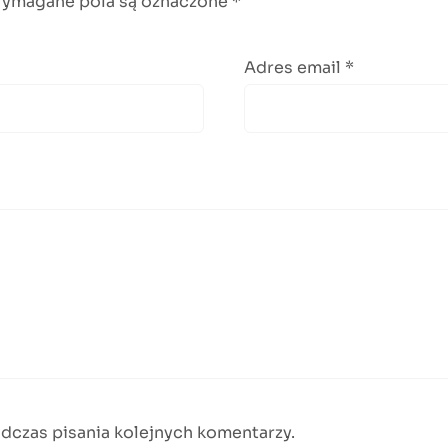
ymagane pola są oznaczone
*
Adres email
*
dczas pisania kolejnych komentarzy.