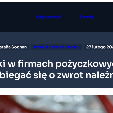
Księgowość
Porady
atalia Sochan
|
Artykuł sponsorowany
|
27 lutego 20
i w firmach pożyczkowyc
iegać się o zwrot należ