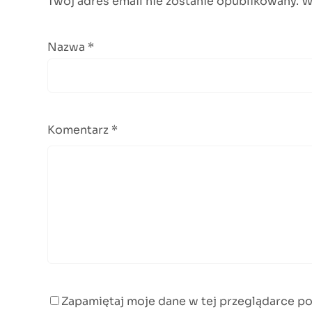
Twój adres email nie zostanie opublikowany.
W
Nazwa
*
Komentarz
*
Zapamiętaj moje dane w tej przeglądarce po