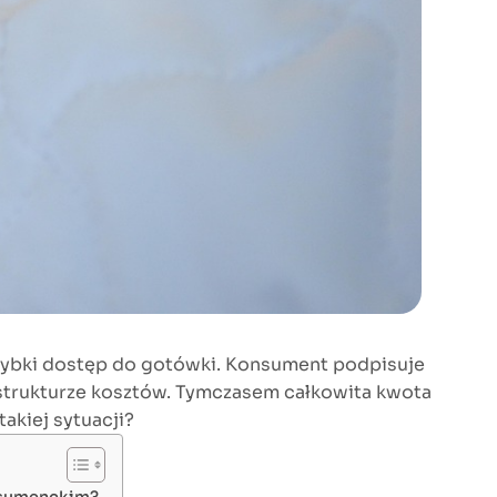
i szybki dostęp do gotówki. Konsument podpisuje
j strukturze kosztów. Tymczasem całkowita kwota
takiej sytuacji?