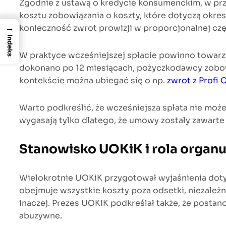
Zgodnie z ustawą o kredycie konsumenckim, w prz
kosztu zobowiązania o koszty, które dotyczą okre
→
konieczność zwrot prowizji w proporcjonalnej czę
Indeks
W praktyce wcześniejszej spłacie powinno towarzys
dokonano po 12 miesiącach, pożyczkodawcy zobow
kontekście można ubiegać się o np.
zwrot z Profi 
Warto podkreślić, że wcześniejsza spłata nie może
wygasają tylko dlatego, że umowy zostały zawarte 
Stanowisko UOKiK i rola organ
Wielokrotnie UOKiK przygotował wyjaśnienia dotyc
obejmuje wszystkie koszty poza odsetki, niezale
inaczej. Prezes UOKiK podkreślał także, że postan
abuzywne.