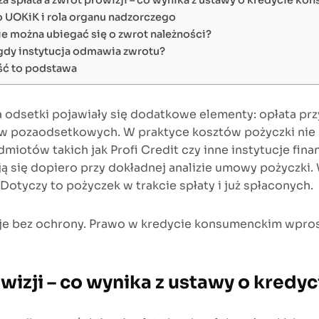
a spłata a zwrot prowizji – co wynika z ustawy o kredycie k
 UOKiK i rola organu nadzorczego
ie można ubiegać się o zwrot należności?
 gdy instytucja odmawia zwrotu?
ć to podstawa
 odsetki pojawiały się dodatkowe elementy: opłata p
w pozaodsetkowych. W praktyce kosztów pożyczki nie st
odmiotów takich jak Profi Credit czy inne instytucje 
ją się dopiero przy dokładnej analizie umowy pożyczk
tyczy to pożyczek w trakcie spłaty i już spłaconych.
je bez ochrony. Prawo w kredycie konsumenckim wprost 
.
owizji – co wynika z ustawy o kred