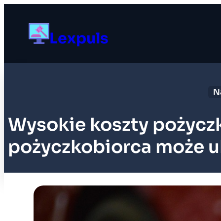
Przejdź
do
Lexpuls
treści
N
Wysokie koszty pożyczk
pożyczkobiorca może ub