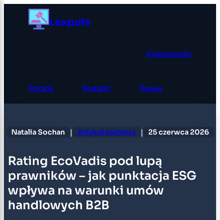
Przejdź
Lexpuls
do
treści
Księgowość
Porady
Podatki
Prawo
|
|
Natalia Sochan
Artykuł partnera
25 czerwca 2026
Rating EcoVadis pod lupą
prawników – jak punktacja ESG
wpływa na warunki umów
handlowych B2B