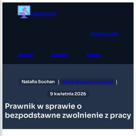
Przejdź
Lexpuls
do
treści
Księgowość
Porady
Podatki
Prawo
|
|
Natalia Sochan
Artykuł sponsorowany
9 kwietnia 2026
Prawnik w sprawie o
bezpodstawne zwolnienie z pracy