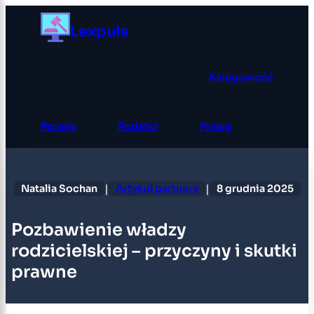
Przejdź
Lexpuls
do
treści
Księgowość
Porady
Podatki
Prawo
|
|
Natalia Sochan
Artykuł partnera
8 grudnia 2025
Pozbawienie władzy
rodzicielskiej – przyczyny i skutki
prawne