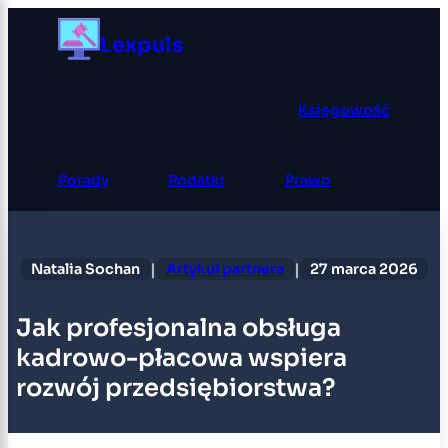
Przejdź
Lexpuls
do
treści
Księgowość
Porady
Podatki
Prawo
|
|
Natalia Sochan
Artykuł partnera
27 marca 2026
Jak profesjonalna obsługa
kadrowo-płacowa wspiera
rozwój przedsiębiorstwa?