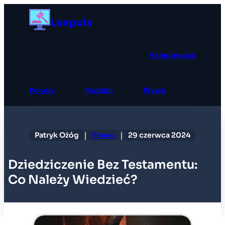
Przejdź
Lexpuls
do
treści
Księgowość
Porady
Podatki
Prawo
|
|
Patryk Ożóg
Prawo
29 czerwca 2024
Dziedziczenie Bez Testamentu:
Co Należy Wiedzieć?