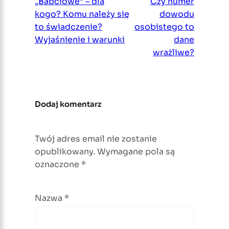
„Babciowe” – dla
Czy numer
kogo? Komu należy się
dowodu
to świadczenie?
osobistego to
Wyjaśnienie i warunki
dane
wrażliwe?
Dodaj komentarz
Twój adres email nie zostanie
opublikowany.
Wymagane pola są
oznaczone
*
Nazwa
*