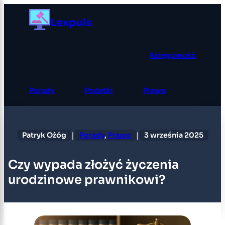
Przejdź
Lexpuls
do
treści
Księgowość
Porady
Podatki
Prawo
|
|
Patryk Ożóg
Porady
, 
Prawo
3 września 2025
Czy wypada złożyć życzenia
urodzinowe prawnikowi?