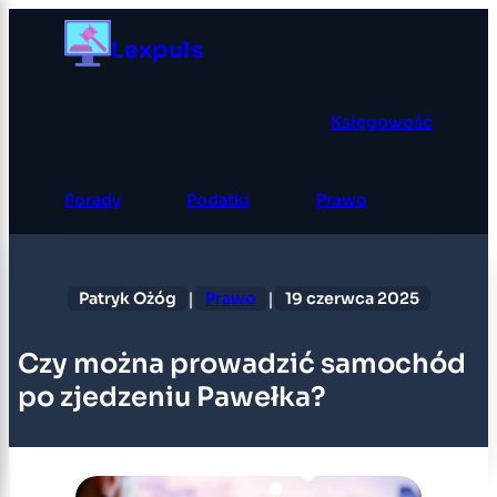
Przejdź
Lexpuls
do
treści
Księgowość
Porady
Podatki
Prawo
|
|
Patryk Ożóg
Prawo
19 czerwca 2025
Czy można prowadzić samochód
po zjedzeniu Pawełka?