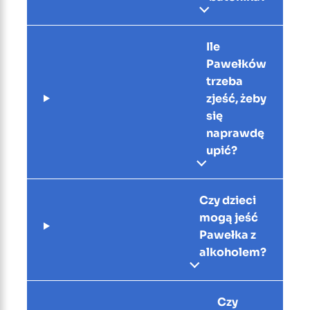
Ile
Pawełków
trzeba
zjeść, żeby
się
naprawdę
upić?
Czy dzieci
mogą jeść
Pawełka z
alkoholem?
Czy