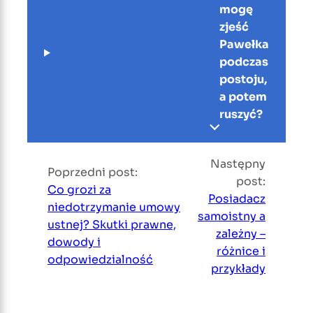
mogę
zjeść
Pawełka
podczas
postoju,
a potem
ruszyć?
Następny
Poprzedni post:
post:
Co grozi za
Posiadacz
niedotrzymanie umowy
samoistny a
ustnej? Skutki prawne,
zależny –
dowody i
różnice i
odpowiedzialność
przykłady