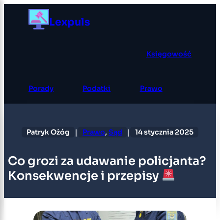
Przejdź
Lexpuls
do
treści
Księgowość
Porady
Podatki
Prawo
|
|
Patryk Ożóg
Prawo
, 
Sąd
14 stycznia 2025
Co grozi za udawanie policjanta?
Konsekwencje i przepisy