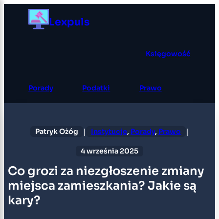
Przejdź
Lexpuls
do
treści
Księgowość
Porady
Podatki
Prawo
|
|
Patryk Ożóg
Instytucje
, 
Porady
, 
Prawo
4 września 2025
Co grozi za niezgłoszenie zmiany
miejsca zamieszkania? Jakie są
kary?