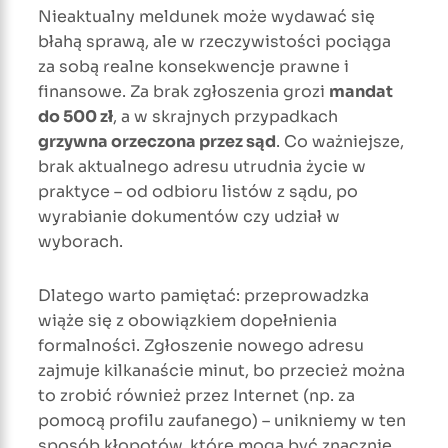
Nieaktualny meldunek może wydawać się
błahą sprawą, ale w rzeczywistości pociąga
za sobą realne konsekwencje prawne i
finansowe. Za brak zgłoszenia grozi
mandat
do 500 zł
, a w skrajnych przypadkach
grzywna orzeczona przez sąd
. Co ważniejsze,
brak aktualnego adresu utrudnia życie w
praktyce – od odbioru listów z sądu, po
wyrabianie dokumentów czy udział w
wyborach.
Dlatego warto pamiętać: przeprowadzka
wiąże się z obowiązkiem dopełnienia
formalności. Zgłoszenie nowego adresu
zajmuje kilkanaście minut, bo przecież można
to zrobić również przez Internet (np. za
pomocą profilu zaufanego) – unikniemy w ten
sposób kłopotów, które mogą być znacznie