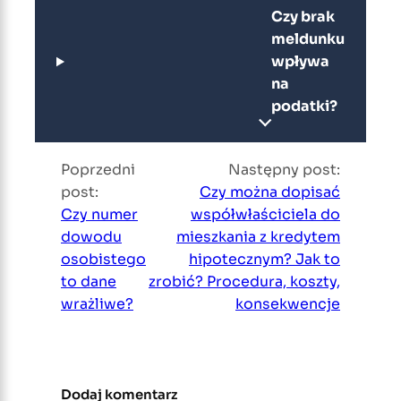
Czy brak
meldunku
wpływa
na
podatki?
Poprzedni
Następny post:
post:
Czy można dopisać
Czy numer
współwłaściciela do
dowodu
mieszkania z kredytem
osobistego
hipotecznym? Jak to
to dane
zrobić? Procedura, koszty,
wrażliwe?
konsekwencje
Dodaj komentarz