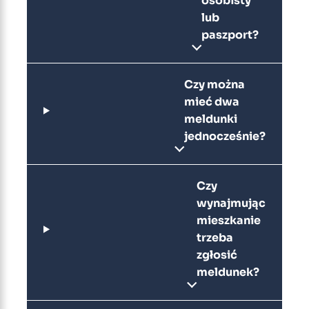
osobisty
lub
paszport?
Czy można
mieć dwa
meldunki
jednocześnie?
Czy
wynajmując
mieszkanie
trzeba
zgłosić
meldunek?